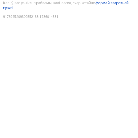
Калі ў вас узніклі праблемы, калі ласка, скарыстайце
формай зваротнай
сувязі
9176945209309552133
:
1786014581