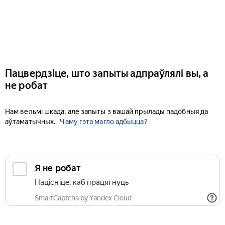
Пацвердзіце, што запыты адпраўлялі вы, а
не робат
Нам вельмі шкада, але запыты з вашай прылады падобныя да
аўтаматычных.
Чаму гэта магло адбыцца?
Я не робат
Націсніце, каб працягнуць
SmartCaptcha by Yandex Cloud