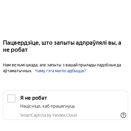
Пацвердзіце, што запыты адпраўлялі вы, а
не робат
Нам вельмі шкада, але запыты з вашай прылады падобныя да
аўтаматычных.
Чаму гэта магло адбыцца?
Я не робат
Націсніце, каб працягнуць
SmartCaptcha by Yandex Cloud