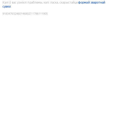
Калі ў вас узніклі праблемы, калі ласка, скарыстайце
формай зваротнай
сувязі
9183476524601468027
:
1786111905