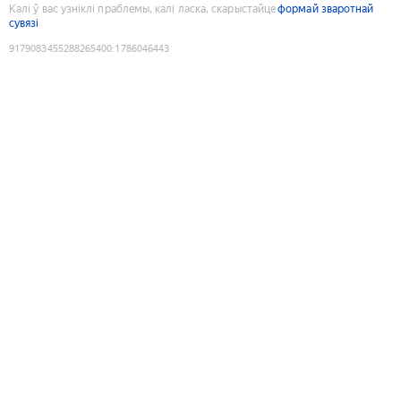
Калі ў вас узніклі праблемы, калі ласка, скарыстайце
формай зваротнай
сувязі
9179083455288265400
:
1786046443