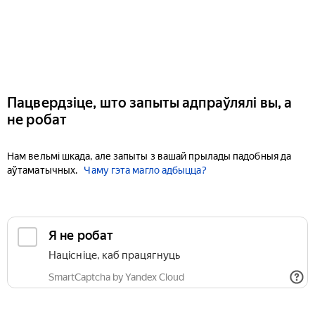
Пацвердзіце, што запыты адпраўлялі вы, а
не робат
Нам вельмі шкада, але запыты з вашай прылады падобныя да
аўтаматычных.
Чаму гэта магло адбыцца?
Я не робат
Націсніце, каб працягнуць
SmartCaptcha by Yandex Cloud