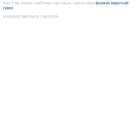
Калі ў вас узніклі праблемы, калі ласка, скарыстайце
формай зваротнай
сувязі
9192918027996376479
:
1786252595