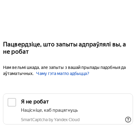
Пацвердзіце, што запыты адпраўлялі вы, а
не робат
Нам вельмі шкада, але запыты з вашай прылады падобныя да
аўтаматычных.
Чаму гэта магло адбыцца?
Я не робат
Націсніце, каб працягнуць
SmartCaptcha by Yandex Cloud