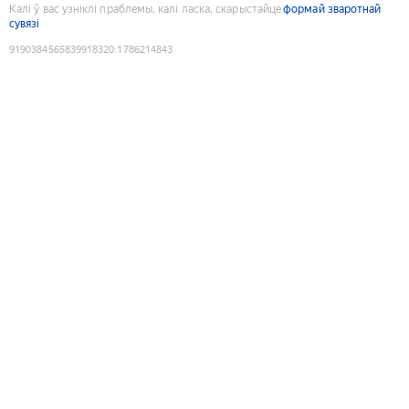
Калі ў вас узніклі праблемы, калі ласка, скарыстайце
формай зваротнай
сувязі
9190384565839918320
:
1786214843