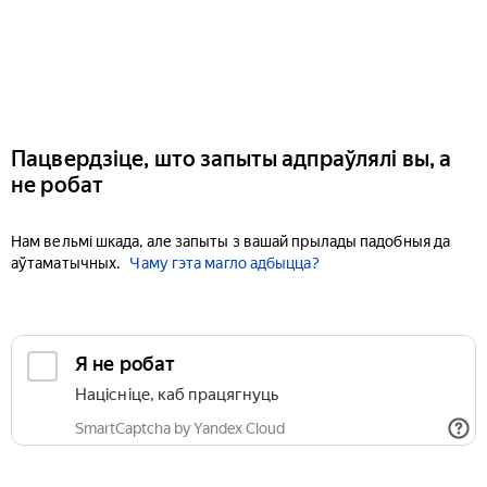
Пацвердзіце, што запыты адпраўлялі вы, а
не робат
Нам вельмі шкада, але запыты з вашай прылады падобныя да
аўтаматычных.
Чаму гэта магло адбыцца?
Я не робат
Націсніце, каб працягнуць
SmartCaptcha by Yandex Cloud