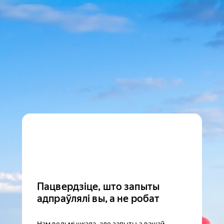
Пацвердзіце, што запыты
адпраўлялі вы, а не робат