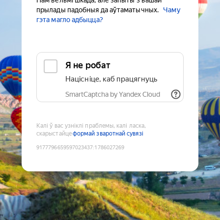
Нам вельмі шкада, але запыты з вашай
прылады падобныя да аўтаматычных.
Чаму
гэта магло адбыцца?
Я не робат
Націсніце, каб працягнуць
SmartCaptcha by Yandex Cloud
Калі ў вас узніклі праблемы, калі ласка,
скарыстайце
формай зваротнай сувязі
9177796659597023437
:
1786027269