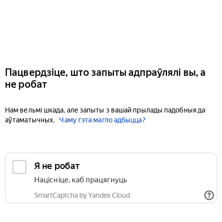
Пацвердзіце, што запыты адпраўлялі вы, а
не робат
Нам вельмі шкада, але запыты з вашай прылады падобныя да
аўтаматычных.
Чаму гэта магло адбыцца?
Я не робат
Націсніце, каб працягнуць
SmartCaptcha by Yandex Cloud