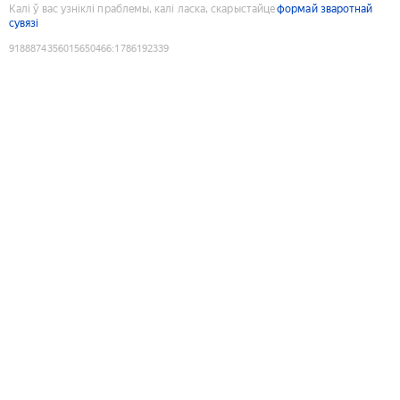
Калі ў вас узніклі праблемы, калі ласка, скарыстайце
формай зваротнай
сувязі
9188874356015650466
:
1786192339