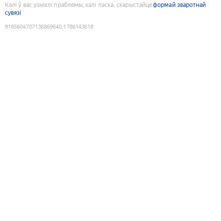
Калі ў вас узніклі праблемы, калі ласка, скарыстайце
формай зваротнай
сувязі
9185604707136869640
:
1786143618