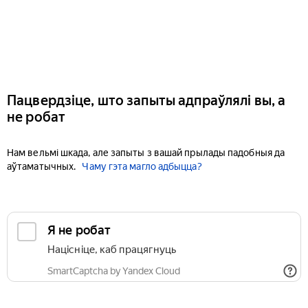
Пацвердзіце, што запыты адпраўлялі вы, а
не робат
Нам вельмі шкада, але запыты з вашай прылады падобныя да
аўтаматычных.
Чаму гэта магло адбыцца?
Я не робат
Націсніце, каб працягнуць
SmartCaptcha by Yandex Cloud