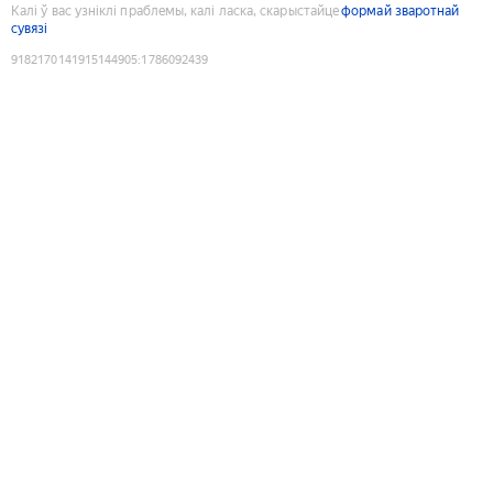
Калі ў вас узніклі праблемы, калі ласка, скарыстайце
формай зваротнай
сувязі
9182170141915144905
:
1786092439