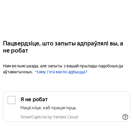
Пацвердзіце, што запыты адпраўлялі вы, а
не робат
Нам вельмі шкада, але запыты з вашай прылады падобныя да
аўтаматычных.
Чаму гэта магло адбыцца?
Я не робат
Націсніце, каб працягнуць
SmartCaptcha by Yandex Cloud