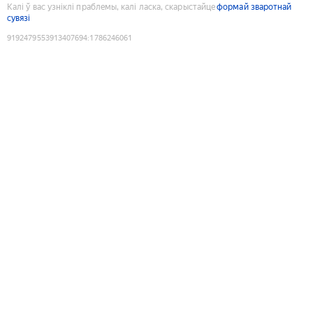
Калі ў вас узніклі праблемы, калі ласка, скарыстайце
формай зваротнай
сувязі
9192479553913407694
:
1786246061