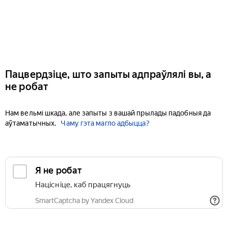
Пацвердзіце, што запыты адпраўлялі вы, а
не робат
Нам вельмі шкада, але запыты з вашай прылады падобныя да
аўтаматычных.
Чаму гэта магло адбыцца?
Я не робат
Націсніце, каб працягнуць
SmartCaptcha by Yandex Cloud