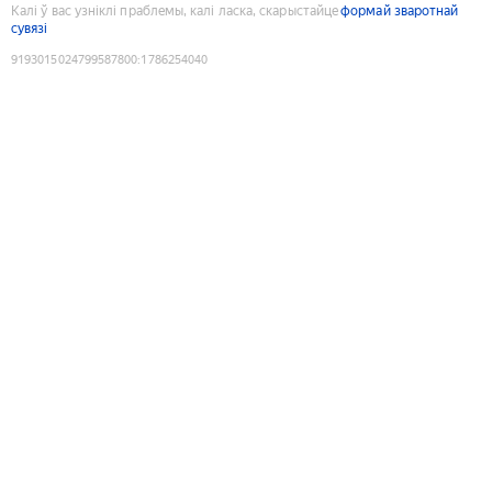
Калі ў вас узніклі праблемы, калі ласка, скарыстайце
формай зваротнай
сувязі
9193015024799587800
:
1786254040