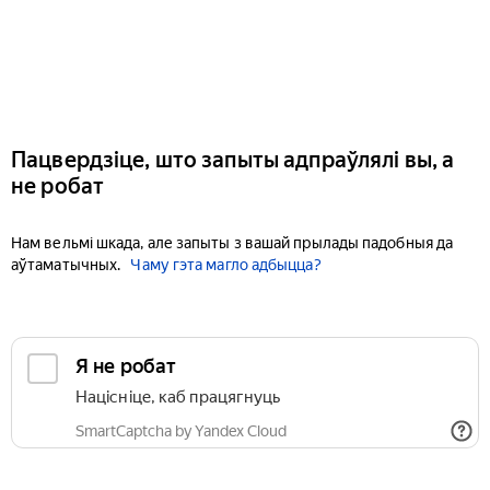
Пацвердзіце, што запыты адпраўлялі вы, а
не робат
Нам вельмі шкада, але запыты з вашай прылады падобныя да
аўтаматычных.
Чаму гэта магло адбыцца?
Я не робат
Націсніце, каб працягнуць
SmartCaptcha by Yandex Cloud