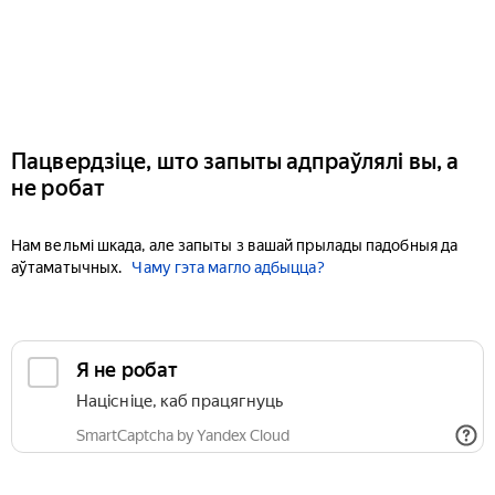
Пацвердзіце, што запыты адпраўлялі вы, а
не робат
Нам вельмі шкада, але запыты з вашай прылады падобныя да
аўтаматычных.
Чаму гэта магло адбыцца?
Я не робат
Націсніце, каб працягнуць
SmartCaptcha by Yandex Cloud