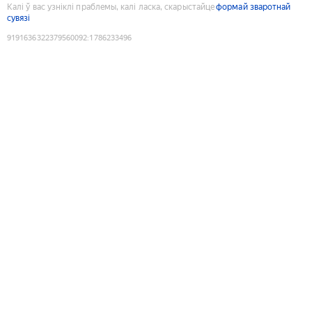
Калі ў вас узніклі праблемы, калі ласка, скарыстайце
формай зваротнай
сувязі
9191636322379560092
:
1786233496