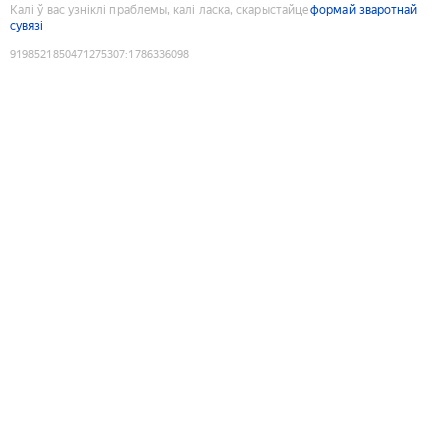
Калі ў вас узніклі праблемы, калі ласка, скарыстайце
формай зваротнай
сувязі
9198521850471275307
:
1786336098