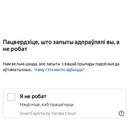
Пацвердзіце, што запыты адпраўлялі вы, а
не робат
Нам вельмі шкада, але запыты з вашай прылады падобныя да
аўтаматычных.
Чаму гэта магло адбыцца?
Я не робат
Націсніце, каб працягнуць
SmartCaptcha by Yandex Cloud