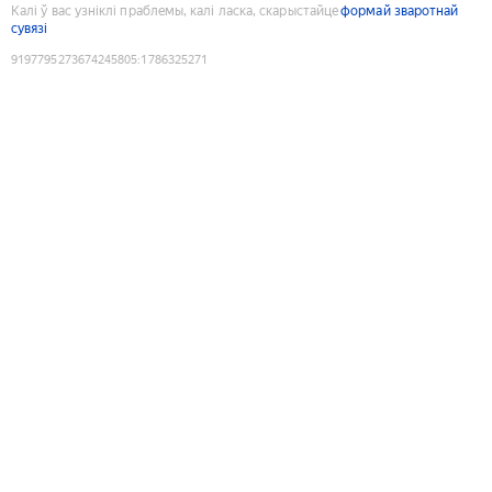
Калі ў вас узніклі праблемы, калі ласка, скарыстайце
формай зваротнай
сувязі
9197795273674245805
:
1786325271