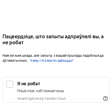
Пацвердзіце, што запыты адпраўлялі вы, а
не робат
Нам вельмі шкада, але запыты з вашай прылады падобныя да
аўтаматычных.
Чаму гэта магло адбыцца?
Я не робат
Націсніце, каб працягнуць
SmartCaptcha by Yandex Cloud