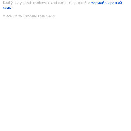
Калі ў вас узніклі праблемы, калі ласка, скарыстайце
формай зваротнай
сувязі
9182892579707087867
:
1786103204