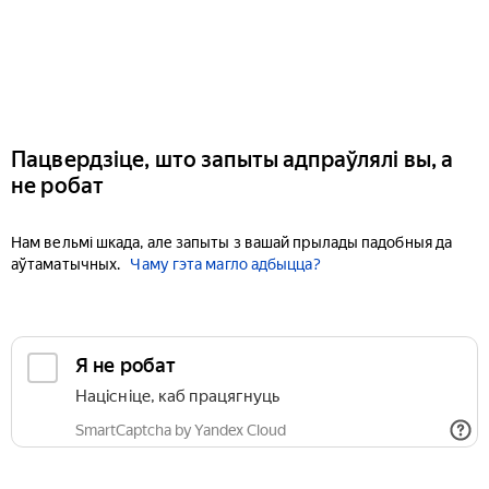
Пацвердзіце, што запыты адпраўлялі вы, а
не робат
Нам вельмі шкада, але запыты з вашай прылады падобныя да
аўтаматычных.
Чаму гэта магло адбыцца?
Я не робат
Націсніце, каб працягнуць
SmartCaptcha by Yandex Cloud