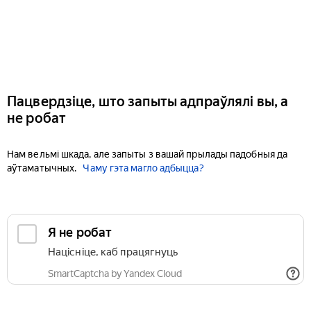
Пацвердзіце, што запыты адпраўлялі вы, а
не робат
Нам вельмі шкада, але запыты з вашай прылады падобныя да
аўтаматычных.
Чаму гэта магло адбыцца?
Я не робат
Націсніце, каб працягнуць
SmartCaptcha by Yandex Cloud