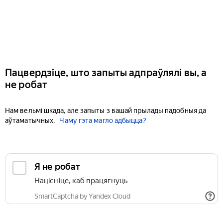
Пацвердзіце, што запыты адпраўлялі вы, а
не робат
Нам вельмі шкада, але запыты з вашай прылады падобныя да
аўтаматычных.
Чаму гэта магло адбыцца?
Я не робат
Націсніце, каб працягнуць
SmartCaptcha by Yandex Cloud