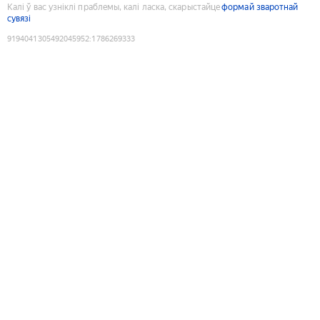
Калі ў вас узніклі праблемы, калі ласка, скарыстайце
формай зваротнай
сувязі
9194041305492045952
:
1786269333