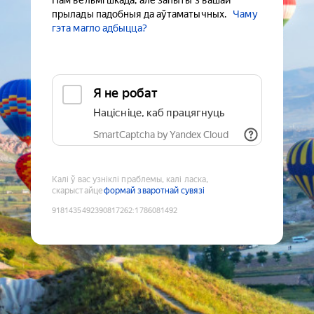
Нам вельмі шкада, але запыты з вашай
прылады падобныя да аўтаматычных.
Чаму
гэта магло адбыцца?
Я не робат
Націсніце, каб працягнуць
SmartCaptcha by Yandex Cloud
Калі ў вас узніклі праблемы, калі ласка,
скарыстайце
формай зваротнай сувязі
9181435492390817262
:
1786081492