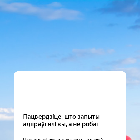
Пацвердзіце, што запыты
адпраўлялі вы, а не робат