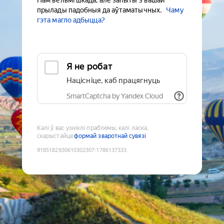
Нам вельмі шкада, але запыты з вашай
прылады падобныя да аўтаматычных.
Чаму
гэта магло адбыцца?
Я не робат
Націсніце, каб працягнуць
SmartCaptcha by Yandex Cloud
Калі ў вас узніклі праблемы, калі ласка,
скарыстайце
формай зваротнай сувязі
9185182930610302307
:
1786137333