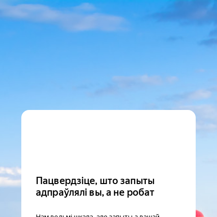
Пацвердзіце, што запыты
адпраўлялі вы, а не робат