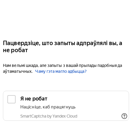
Пацвердзіце, што запыты адпраўлялі вы, а
не робат
Нам вельмі шкада, але запыты з вашай прылады падобныя да
аўтаматычных.
Чаму гэта магло адбыцца?
Я не робат
Націсніце, каб працягнуць
SmartCaptcha by Yandex Cloud