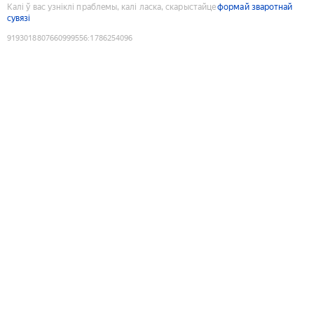
Калі ў вас узніклі праблемы, калі ласка, скарыстайце
формай зваротнай
сувязі
9193018807660999556
:
1786254096