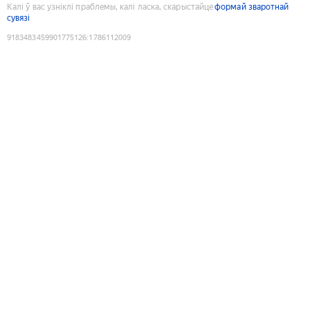
Калі ў вас узніклі праблемы, калі ласка, скарыстайце
формай зваротнай
сувязі
9183483459901775126
:
1786112009