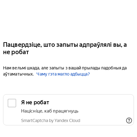
Пацвердзіце, што запыты адпраўлялі вы, а
не робат
Нам вельмі шкада, але запыты з вашай прылады падобныя да
аўтаматычных.
Чаму гэта магло адбыцца?
Я не робат
Націсніце, каб працягнуць
SmartCaptcha by Yandex Cloud