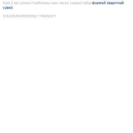
Калі ў вас узніклі праблемы, калі ласка, скарыстайце
формай зваротнай
сувязі
9182205832489356962
:
1786092971