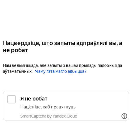
Пацвердзіце, што запыты адпраўлялі вы, а
не робат
Нам вельмі шкада, але запыты з вашай прылады падобныя да
аўтаматычных.
Чаму гэта магло адбыцца?
Я не робат
Націсніце, каб працягнуць
SmartCaptcha by Yandex Cloud