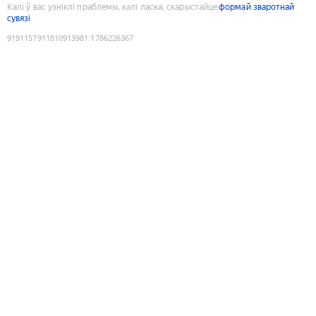
Калі ў вас узніклі праблемы, калі ласка, скарыстайце
формай зваротнай
сувязі
9191157911810913981
:
1786226367