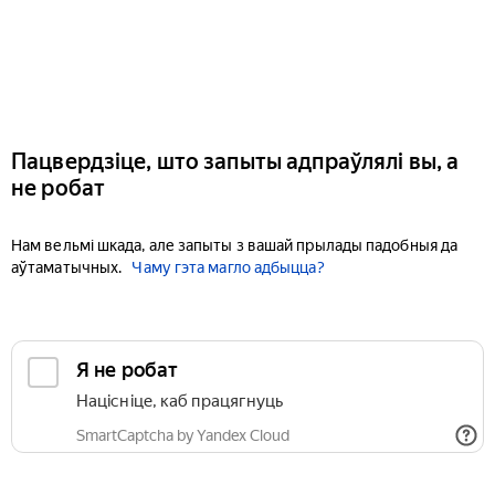
Пацвердзіце, што запыты адпраўлялі вы, а
не робат
Нам вельмі шкада, але запыты з вашай прылады падобныя да
аўтаматычных.
Чаму гэта магло адбыцца?
Я не робат
Націсніце, каб працягнуць
SmartCaptcha by Yandex Cloud