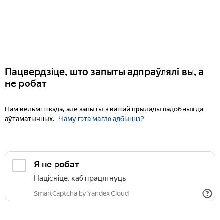
Пацвердзіце, што запыты адпраўлялі вы, а
не робат
Нам вельмі шкада, але запыты з вашай прылады падобныя да
аўтаматычных.
Чаму гэта магло адбыцца?
Я не робат
Націсніце, каб працягнуць
SmartCaptcha by Yandex Cloud