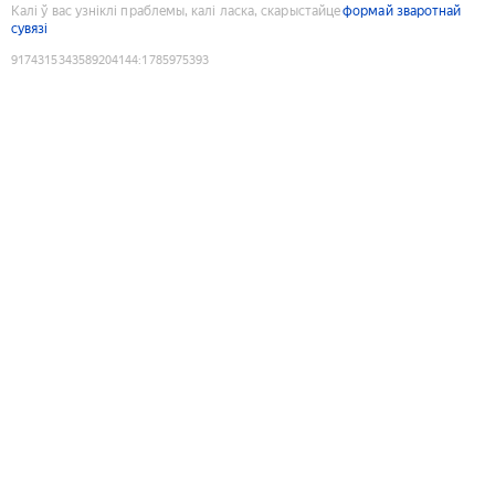
Калі ў вас узніклі праблемы, калі ласка, скарыстайце
формай зваротнай
сувязі
9174315343589204144
:
1785975393