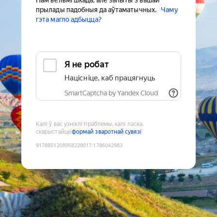
Нам вельмі шкада, але запыты з вашай
прылады падобныя да аўтаматычных.
Чаму
гэта магло адбыцца?
Я не робат
Націсніце, каб працягнуць
SmartCaptcha by Yandex Cloud
Калі ў вас узніклі праблемы, калі ласка,
скарыстайце
формай зваротнай сувязі
9178851208958229017
:
1786042983