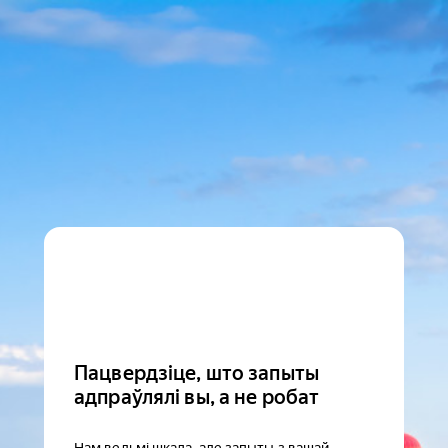
Пацвердзіце, што запыты
адпраўлялі вы, а не робат