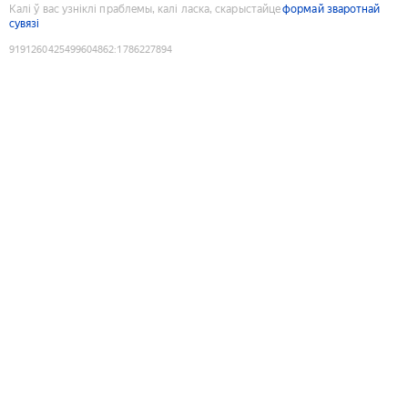
Калі ў вас узніклі праблемы, калі ласка, скарыстайце
формай зваротнай
сувязі
9191260425499604862
:
1786227894