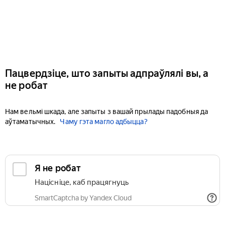
Пацвердзіце, што запыты адпраўлялі вы, а
не робат
Нам вельмі шкада, але запыты з вашай прылады падобныя да
аўтаматычных.
Чаму гэта магло адбыцца?
Я не робат
Націсніце, каб працягнуць
SmartCaptcha by Yandex Cloud