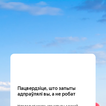
Пацвердзіце, што запыты
адпраўлялі вы, а не робат