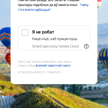
Нам вельмі шкада, але запыты з вашай
прылады падобныя да аўтаматычных.
Чаму
гэта магло адбыцца?
Я не робат
Націсніце, каб працягнуць
SmartCaptcha by Yandex Cloud
Калі ў вас узніклі праблемы, калі ласка,
скарыстайце
формай зваротнай сувязі
9179025051448702717
:
1786045573