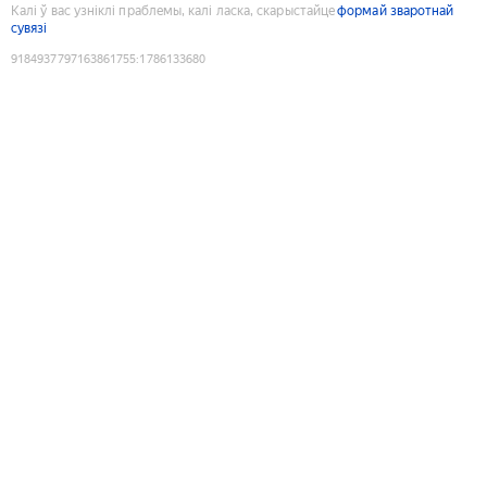
Калі ў вас узніклі праблемы, калі ласка, скарыстайце
формай зваротнай
сувязі
9184937797163861755
:
1786133680