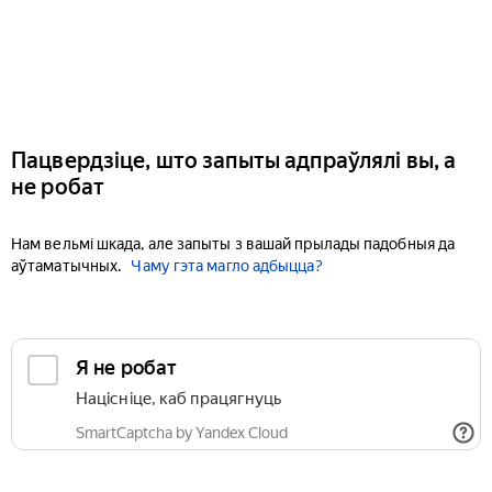
Пацвердзіце, што запыты адпраўлялі вы, а
не робат
Нам вельмі шкада, але запыты з вашай прылады падобныя да
аўтаматычных.
Чаму гэта магло адбыцца?
Я не робат
Націсніце, каб працягнуць
SmartCaptcha by Yandex Cloud