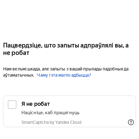
Пацвердзіце, што запыты адпраўлялі вы, а
не робат
Нам вельмі шкада, але запыты з вашай прылады падобныя да
аўтаматычных.
Чаму гэта магло адбыцца?
Я не робат
Націсніце, каб працягнуць
SmartCaptcha by Yandex Cloud