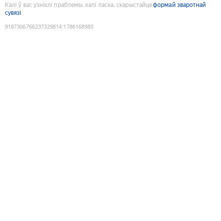
Калі ў вас узніклі праблемы, калі ласка, скарыстайце
формай зваротнай
сувязі
9187306766237329814
:
1786168980