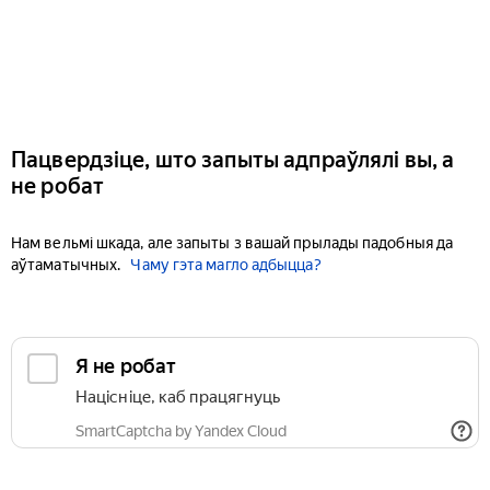
Пацвердзіце, што запыты адпраўлялі вы, а
не робат
Нам вельмі шкада, але запыты з вашай прылады падобныя да
аўтаматычных.
Чаму гэта магло адбыцца?
Я не робат
Націсніце, каб працягнуць
SmartCaptcha by Yandex Cloud