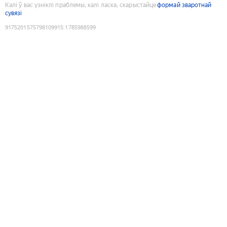
Калі ў вас узніклі праблемы, калі ласка, скарыстайце
формай зваротнай
сувязі
9175201575798109915
:
1785988599