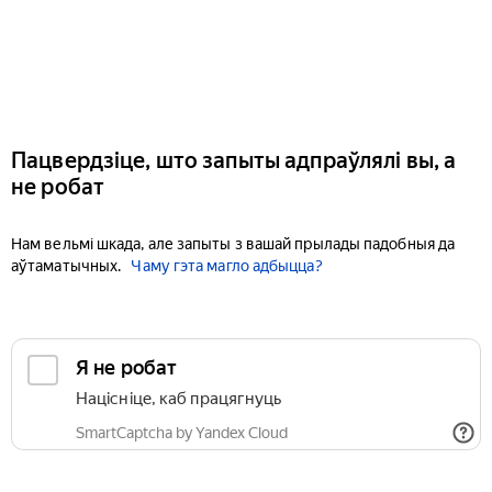
Пацвердзіце, што запыты адпраўлялі вы, а
не робат
Нам вельмі шкада, але запыты з вашай прылады падобныя да
аўтаматычных.
Чаму гэта магло адбыцца?
Я не робат
Націсніце, каб працягнуць
SmartCaptcha by Yandex Cloud