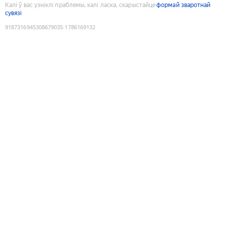
Калі ў вас узніклі праблемы, калі ласка, скарыстайце
формай зваротнай
сувязі
9187316945308679035
:
1786169132