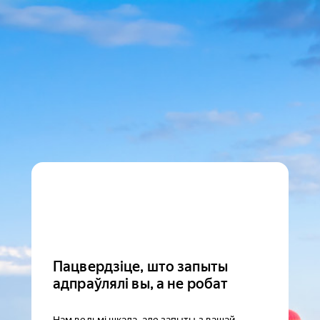
Пацвердзіце, што запыты
адпраўлялі вы, а не робат