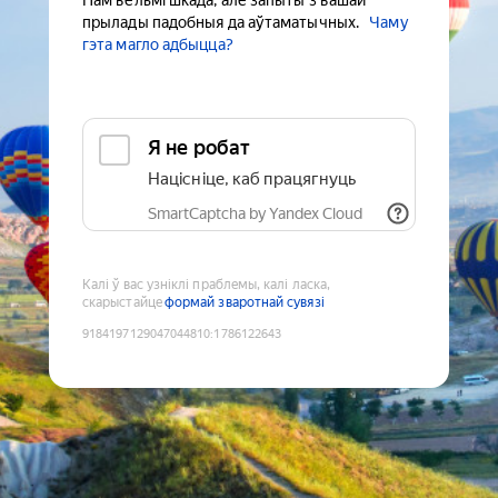
Нам вельмі шкада, але запыты з вашай
прылады падобныя да аўтаматычных.
Чаму
гэта магло адбыцца?
Я не робат
Націсніце, каб працягнуць
SmartCaptcha by Yandex Cloud
Калі ў вас узніклі праблемы, калі ласка,
скарыстайце
формай зваротнай сувязі
9184197129047044810
:
1786122643