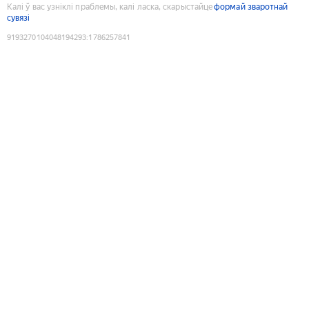
Калі ў вас узніклі праблемы, калі ласка, скарыстайце
формай зваротнай
сувязі
9193270104048194293
:
1786257841