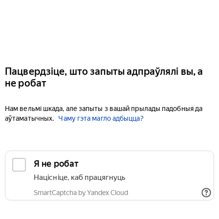
Пацвердзіце, што запыты адпраўлялі вы, а
не робат
Нам вельмі шкада, але запыты з вашай прылады падобныя да
аўтаматычных.
Чаму гэта магло адбыцца?
Я не робат
Націсніце, каб працягнуць
SmartCaptcha by Yandex Cloud