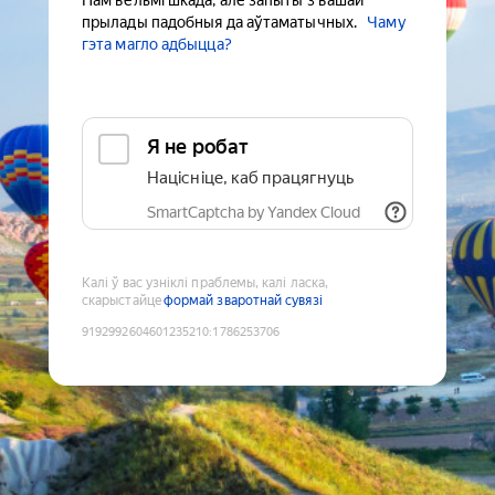
Нам вельмі шкада, але запыты з вашай
прылады падобныя да аўтаматычных.
Чаму
гэта магло адбыцца?
Я не робат
Націсніце, каб працягнуць
SmartCaptcha by Yandex Cloud
Калі ў вас узніклі праблемы, калі ласка,
скарыстайце
формай зваротнай сувязі
9192992604601235210
:
1786253706