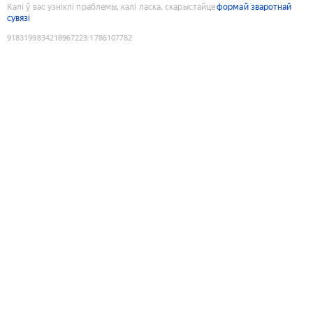
Калі ў вас узніклі праблемы, калі ласка, скарыстайце
формай зваротнай
сувязі
9183199834218967223
:
1786107782