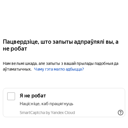
Пацвердзіце, што запыты адпраўлялі вы, а
не робат
Нам вельмі шкада, але запыты з вашай прылады падобныя да
аўтаматычных.
Чаму гэта магло адбыцца?
Я не робат
Націсніце, каб працягнуць
SmartCaptcha by Yandex Cloud