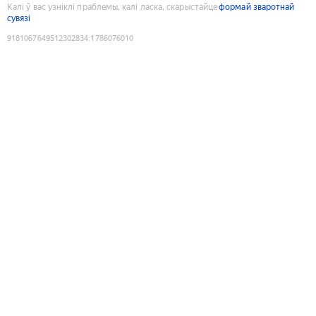
Калі ў вас узніклі праблемы, калі ласка, скарыстайце
формай зваротнай
сувязі
9181067649512302834
:
1786076010