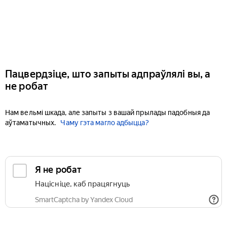
Пацвердзіце, што запыты адпраўлялі вы, а
не робат
Нам вельмі шкада, але запыты з вашай прылады падобныя да
аўтаматычных.
Чаму гэта магло адбыцца?
Я не робат
Націсніце, каб працягнуць
SmartCaptcha by Yandex Cloud