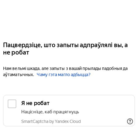
Пацвердзіце, што запыты адпраўлялі вы, а
не робат
Нам вельмі шкада, але запыты з вашай прылады падобныя да
аўтаматычных.
Чаму гэта магло адбыцца?
Я не робат
Націсніце, каб працягнуць
SmartCaptcha by Yandex Cloud