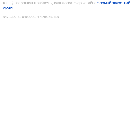
Калі ў вас узніклі праблемы, калі ласка, скарыстайце
формай зваротнай
сувязі
9175259262040020024
:
1785989459