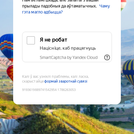
Нам вельмі шкада, але запыты з вашай
прылады падобныя да аўтаматычных.
Чаму
гэта магло адбыцца?
Я не робат
Націсніце, каб працягнуць
SmartCaptcha by Yandex Cloud
Калі ў вас узніклі праблемы, калі ласка,
скарыстайце
формай зваротнай сувязі
9193619889741542954
:
1786263053