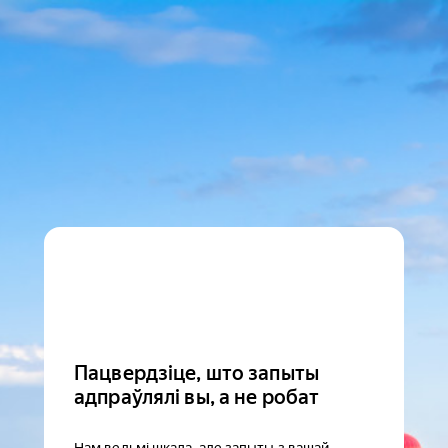
Пацвердзіце, што запыты
адпраўлялі вы, а не робат