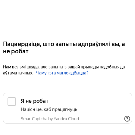
Пацвердзіце, што запыты адпраўлялі вы, а
не робат
Нам вельмі шкада, але запыты з вашай прылады падобныя да
аўтаматычных.
Чаму гэта магло адбыцца?
Я не робат
Націсніце, каб працягнуць
SmartCaptcha by Yandex Cloud