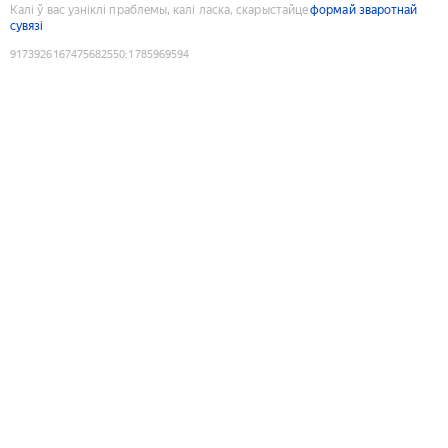
Калі ў вас узніклі праблемы, калі ласка, скарыстайце
формай зваротнай
сувязі
9173926167475682550
:
1785969594