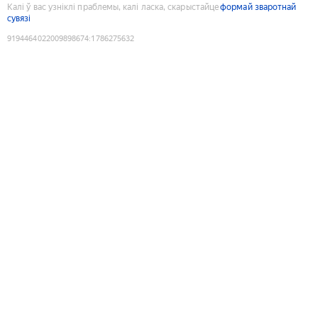
Калі ў вас узніклі праблемы, калі ласка, скарыстайце
формай зваротнай
сувязі
9194464022009898674
:
1786275632