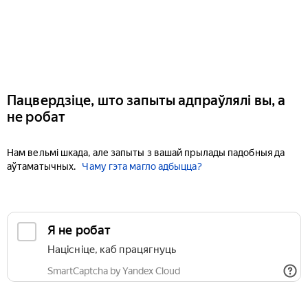
Пацвердзіце, што запыты адпраўлялі вы, а
не робат
Нам вельмі шкада, але запыты з вашай прылады падобныя да
аўтаматычных.
Чаму гэта магло адбыцца?
Я не робат
Націсніце, каб працягнуць
SmartCaptcha by Yandex Cloud