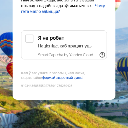
Нам вельмі шкада, але запыты з вашай
прылады падобныя да аўтаматычных.
Чаму
гэта магло адбыцца?
Я не робат
Націсніце, каб працягнуць
SmartCaptcha by Yandex Cloud
Калі ў вас узніклі праблемы, калі ласка,
скарыстайце
формай зваротнай сувязі
9193443685555927850
:
1786260428