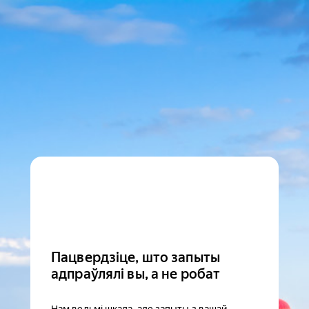
Пацвердзіце, што запыты
адпраўлялі вы, а не робат