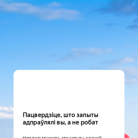
Пацвердзіце, што запыты
адпраўлялі вы, а не робат