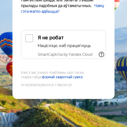
Нам вельмі шкада, але запыты з вашай
прылады падобныя да аўтаматычных.
Чаму
гэта магло адбыцца?
Я не робат
Націсніце, каб працягнуць
SmartCaptcha by Yandex Cloud
Калі ў вас узніклі праблемы, калі ласка,
скарыстайце
формай зваротнай сувязі
9178256807628547418
:
1786034125