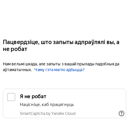
Пацвердзіце, што запыты адпраўлялі вы, а
не робат
Нам вельмі шкада, але запыты з вашай прылады падобныя да
аўтаматычных.
Чаму гэта магло адбыцца?
Я не робат
Націсніце, каб працягнуць
SmartCaptcha by Yandex Cloud