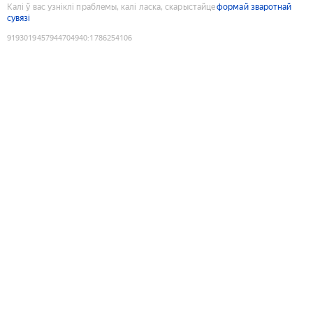
Калі ў вас узніклі праблемы, калі ласка, скарыстайце
формай зваротнай
сувязі
9193019457944704940
:
1786254106