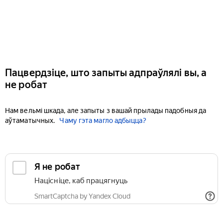
Пацвердзіце, што запыты адпраўлялі вы, а
не робат
Нам вельмі шкада, але запыты з вашай прылады падобныя да
аўтаматычных.
Чаму гэта магло адбыцца?
Я не робат
Націсніце, каб працягнуць
SmartCaptcha by Yandex Cloud