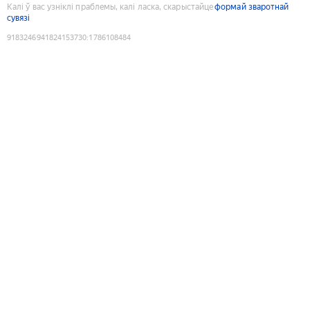
Калі ў вас узніклі праблемы, калі ласка, скарыстайце
формай зваротнай
сувязі
9183246941824153730
:
1786108484