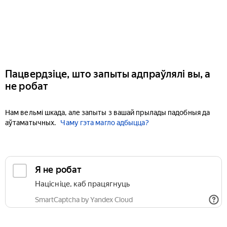
Пацвердзіце, што запыты адпраўлялі вы, а
не робат
Нам вельмі шкада, але запыты з вашай прылады падобныя да
аўтаматычных.
Чаму гэта магло адбыцца?
Я не робат
Націсніце, каб працягнуць
SmartCaptcha by Yandex Cloud