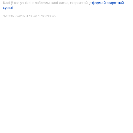
Калі ў вас узніклі праблемы, калі ласка, скарыстайце
формай зваротнай
сувязі
9202365628165173578
:
1786393375