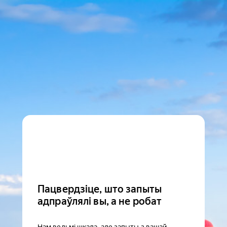
Пацвердзіце, што запыты
адпраўлялі вы, а не робат