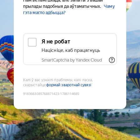
Нам вельмі шкада, але запыты з вашай
прылады падобныя да аўтаматычных.
Чаму
гэта магло адбыцца?
Я не робат
Націсніце, каб працягнуць
SmartCaptcha by Yandex Cloud
Калі ў вас узніклі праблемы, калі ласка,
скарыстайце
формай зваротнай сувязі
9183663085768871423
:
1786114685