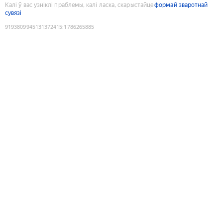
Калі ў вас узніклі праблемы, калі ласка, скарыстайце
формай зваротнай
сувязі
9193809945131372415
:
1786265885