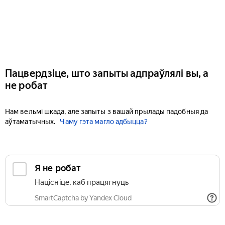
Пацвердзіце, што запыты адпраўлялі вы, а
не робат
Нам вельмі шкада, але запыты з вашай прылады падобныя да
аўтаматычных.
Чаму гэта магло адбыцца?
Я не робат
Націсніце, каб працягнуць
SmartCaptcha by Yandex Cloud