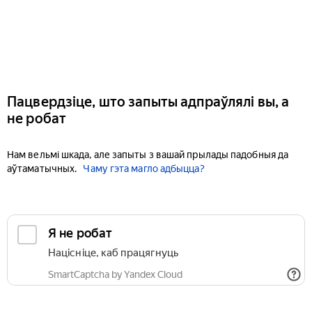
Пацвердзіце, што запыты адпраўлялі вы, а
не робат
Нам вельмі шкада, але запыты з вашай прылады падобныя да
аўтаматычных.
Чаму гэта магло адбыцца?
Я не робат
Націсніце, каб працягнуць
SmartCaptcha by Yandex Cloud