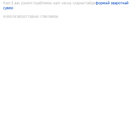
Калі ў вас узніклі праблемы, калі ласка, скарыстайце
формай зваротнай
сувязі
9189318385507138040
:
1786198956