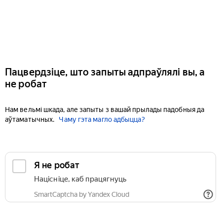
Пацвердзіце, што запыты адпраўлялі вы, а
не робат
Нам вельмі шкада, але запыты з вашай прылады падобныя да
аўтаматычных.
Чаму гэта магло адбыцца?
Я не робат
Націсніце, каб працягнуць
SmartCaptcha by Yandex Cloud