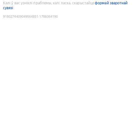
Калі ў вас узніклі праблемы, калі ласка, скарыстайце
формай зваротнай
сувязі
9180274409049564851
:
1786064190