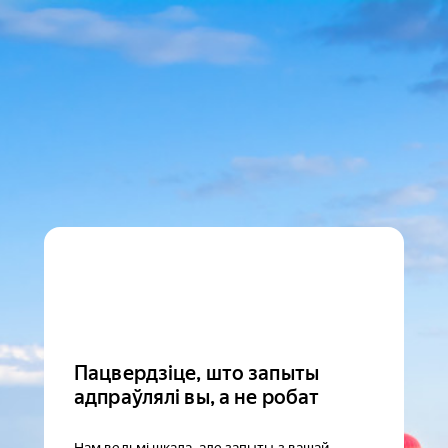
Пацвердзіце, што запыты
адпраўлялі вы, а не робат