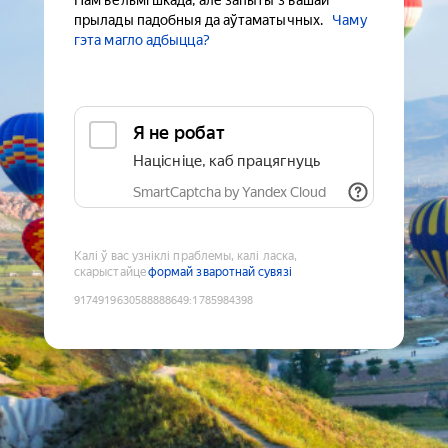
Нам вельмі шкада, але запыты з вашай
прылады падобныя да аўтаматычных.
Чаму
гэта магло адбыцца?
Я не робат
Націсніце, каб працягнуць
SmartCaptcha by Yandex Cloud
Калі ў вас узніклі праблемы, калі ласка,
скарыстайце
формай зваротнай сувязі
9174919630588888649
:
1785984398